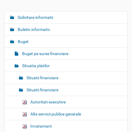
Solicitare informatii
N
a
Buletin informativ
v
i
Buget
g
Buget pe surse financiare
a
t
Situatia platilor
i
o
Situatii financiare
n
Situatii financiare
Autoritati executive
Alte servicii publice generale
Invatamant