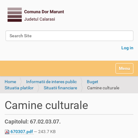
Search Site
Advanced Search…
Log in
Toggle na
Home
Informatii de interes public
Buget
Situatia platilor
Situatii financiare
Camine culturale
Camine culturale
Capitolul: 67.02.03.07.
670307.pdf
— 243.7 KB