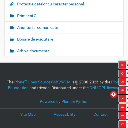
Protectia datelor cu caracter personal
Primar si C.L.
Anunturi si comunicate
Dosare de executare
Arhiva documente
C
®
The
Plone
Open Source CMS/WCM
is
©
2000-2026 by the
Plone
A+
Foundation
and friends. Distributed under the
GNU GPL license
.
Aa
O
A-
Powered by Plone & Python
L
Site Map
Accessibility
Contact
L