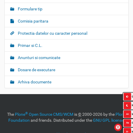
Formulare tip
Comisia paritara
Protectia datelor cu caracter personal
Primar si C.L.
Anunturi si comunicate
Dosare de executare
Arhiva documente
C
®
The
Plone
Open Source CMS/WCM
is
©
2000-2026 by the
Plone
A+
Foundation
and friends. Distributed under the
GNU GPL license
.
Aa
O
A-