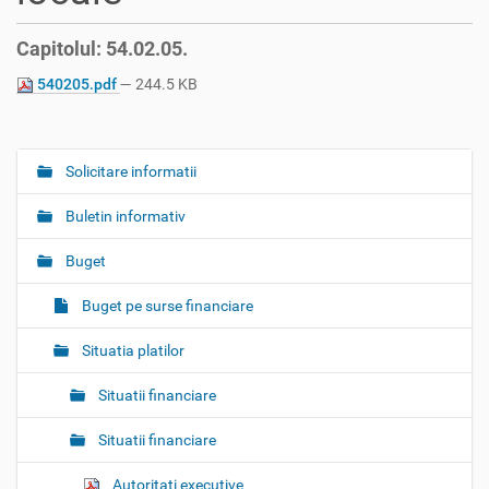
Capitolul: 54.02.05.
540205.pdf
— 244.5 KB
Solicitare informatii
N
a
Buletin informativ
v
i
Buget
g
Buget pe surse financiare
a
t
Situatia platilor
i
o
Situatii financiare
n
Situatii financiare
Autoritati executive