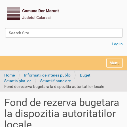
Search Site
Advanced Search…
Log in
Toggle na
Home
Informatii de interes public
Buget
Situatia platilor
Situatii financiare
Fond de rezerva bugetara la dispozitia autoritatilor locale
Fond de rezerva bugetara
la dispozitia autoritatilor
locale