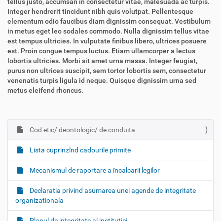
tellus justo, accumsan in consectetur vitae, malesuada ac turpis.
Integer hendrerit tincidunt nibh quis volutpat. Pellentesque
elementum odio faucibus diam dignissim consequat. Vestibulum
in metus eget leo sodales commodo. Nulla dignissim tellus vitae
est tempus ultricies. In vulputate finibus libero, ultrices posuere
est. Proin congue tempus luctus. Etiam ullamcorper a lectus
lobortis ultricies. Morbi sit amet urna massa. Integer feugiat,
purus non ultrices suscipit, sem tortor lobortis sem, consectetur
venenatis turpis ligula id neque. Quisque dignissim urna sed
metus eleifend rhoncus.
Cod etic/ deontologic/ de conduita
N
a
Lista cuprinzînd cadourile primite
v
i
Mecanismul de raportare a încalcarii legilor
g
Declaratia privind asumarea unei agende de integritate
a
organizationala
t
i
Planul de integritate al institutiei