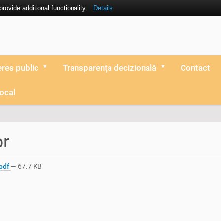
ovide additional functionality.
Details
eres public
Transparența decizională
Contact
local
pr
pdf
— 67.7 KB