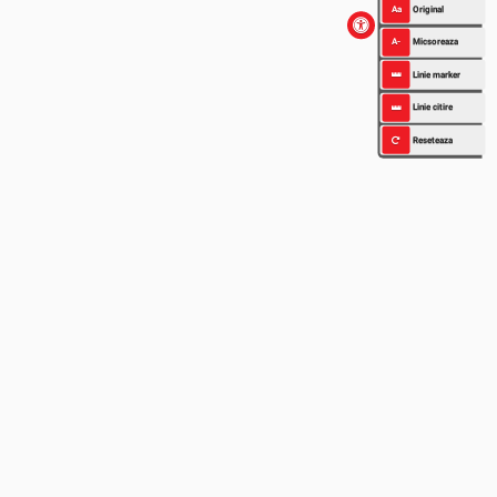
Aa
Original
A-
Micsoreaza
Linie marker
Linie citire
Reseteaza