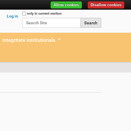
Allow cookies
Disallow cookies
Search Site
only in current section
Log in
Advanced Search…
Integritate institutionala