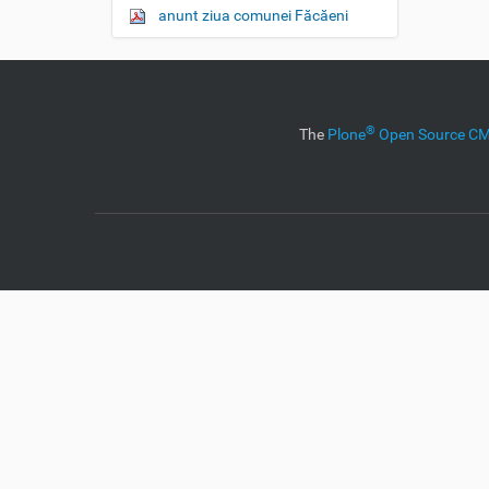
anunt ziua comunei Făcăeni
®
The
Plone
Open Source 