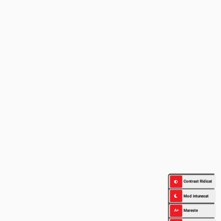
Contrast Ridicat
Mod intunecat
A+
Mareste