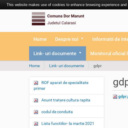
This website makes use of cookies to enhance browsing experience and pr
Home
Despre noi
Informatii de int
Link- uri documente
Monitorul oficial 
Y
Home
Link- uri documente
gdpr
o
u
gd
a
ROF aparat de specialitate
N
r
primar
a
e
gdpr.
v
h
Anunt tratare cultura rapita
i
e
r
g
codul de conduita
e
a
:
Lista functiilor- la martie 2021
t