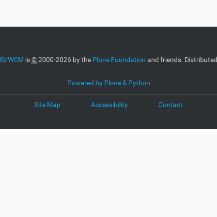
CMS/WCM
is
©
2000-2026 by the
Plone Foundation
and friends. Distribute
Powered by Plone & Python
Site Map
Accessibility
Contact