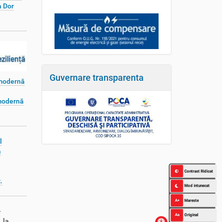
 Dor
Guvernare transparenta
 modernă
 modernă
l
a
Contrast Ridicat
.
Mod intunecat
A+
Mareste
-
Aa
Original
 la