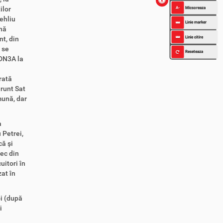
ilor
A-
Micsoreaza
ehliu
Linie marker
nă
Linie citire
t, din
 se
Reseteaza
 DN3A la
rată
runt Sat
mună, dar
a
 Petrei,
că și
ec din
itori în
at în
oi (după
i