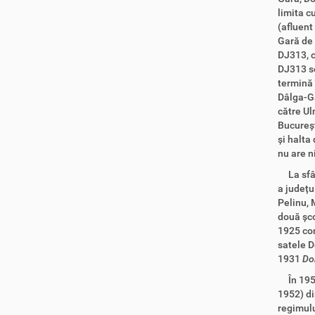
limita c
(afluent
Gară de 
DJ313, c
DJ313 se
termină 
Dâlga-Ga
către Ul
Bucureșt
și halta
nu are ni
La sfârș
a
județu
Pelinu, 
două șco
1925 con
satele D
1931
Do
În 1950,
1952) di
regimul