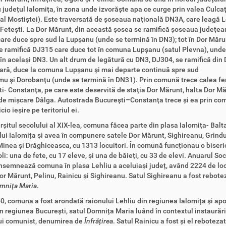
u județul Ialomița, în zona unde izvorăște apa ce curge prin valea Culcaț
 al Mostiștei). Este traversată de șoseaua națională DN3A, care leagă L
Fetești. La Dor Mărunt, din această șosea se ramifică șoseaua județea
are duce spre sud la Lupșanu (unde se termină în DN3); tot în Dor Mărun
 ramifică DJ315 care duce tot în comuna Lupșanu (satul Plevna), unde
în același DN3. Un alt drum de legătură cu DN3, DJ304, se ramifică din
ră, duce la comuna Lupșanu și mai departe continuă spre sud
mu și Dorobanțu (unde se termină în DN31). Prin comună trece calea fe
i- Constanța, pe care este deservită de stația Dor Mărunt, halta Dor Mă
 de mișcare Dâlga. Autostrada București–Constanța trece și ea prin co
cio ieșire pe teritoriul ei.
itul secolului al XIX-lea, comuna făcea parte din plasa Ialomița- Balt
lui Ialomița
și avea în compunere satele Dor Mărunt, Sighireanu, Grindu
Minea și Drăghiceasca, cu 1313 locuitori. În comună funcționau o biseri
li: una de fete, cu 17 eleve, și una de băieți, cu 33 de elevi.
Anuarul Soc
semnează comuna în plasa Lehliu a aceluiași județ, având 2224 de locu
or Mărunt, Pelinu, Rainicu și Sighireanu. S
atul Sighireanu a fost rebotez
mnița Maria
.
 comuna a fost arondată raionului Lehliu din
regiunea Ialomița
și ap
n
regiunea București, satul Domnița Maria luând în contextul
instaurări
ui comunist, denumirea de
Înfrățirea
. Satul Rainicu a fost și el rebotezat