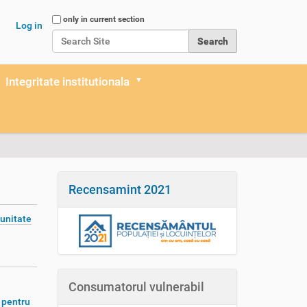
Search Site
only in current section
Log in
Advanced Search…
Integritate institutionala
Recensamint 2021
unitate
Consumatorul vulnerabil
 pentru