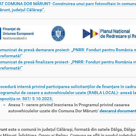
AT COMUNA DOR MĂRUNT- Construirea unui parc fotovoltaic în comuna
runt, județul Călărași”.
omunicat de presă demarare proiect- „PNRR: Fonduri pentru România
 reformată!”
municat de presă finalizare proiect- „PNRR: Fonduri pentru România
 reformată!”
ocedură internă privind participarea solicitanților de finanțare în cadru
ogramului de casare a autovehiculelor uzate (RABLA LOCAL)- anexă l
spoziția nr. 507/ 5.10.2023;
Anexa 1- cerere privind înscrierea în Programul privind casarea
autovehiculelor uzate din Comuna Dor Mărunt/
descarcă document
runt
este o
comună
în
județul Călărași
,
formată din satele
Dâlga
,
Dâlga
r Mărunt
,
Înfrățirea
,
Ogoru
și
Pelinu
. Comuna se află în nordul județului,