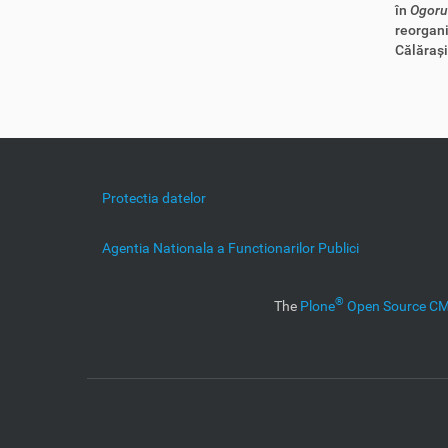
în
Ogoru
reorgani
Călărași
Protectia datelor
Agentia Nationala a Functionarilor Publici
®
The
Plone
Open Source 