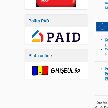
U
Mă
Polita PAD
C
și
Co
și
Plata online
Pr
Pr
Di
Dor Mă
Gară
,
Do