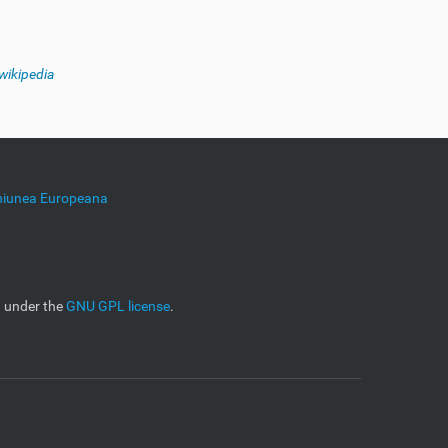
wikipedia
niunea Europeana
d under the
GNU GPL license
.