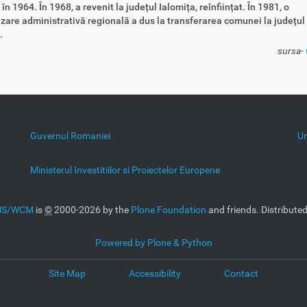
în 1964.
În 1968, a revenit la
județul Ialomița, reînființat.
În 1981, o
zare administrativă regională a dus la transferarea comunei la
județul
.
sursa-
Guvernul Romaniei
U
Ministerul Investitiilor si Proiectelor Europene
CMS/WCM
is
©
2000-2026 by the
Plone Foundation
and friends. Distribute
Powered by Plone & Python
Site Map
Accessibility
Contact