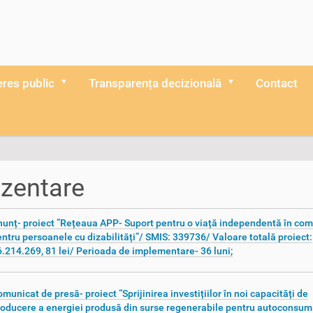
eres public
Transparența decizională
Contact
zentare
unț- proiect ”Rețeaua APP- Suport pentru o viață independentă în com
ntru persoanele cu dizabilități”/ SMIS: 339736/ Valoare totală proiect:
.214.269, 81 lei/ Perioada de implementare- 36 luni;
municat de presă- proiect “Sprijinirea investițiilor în noi capacități de
oducere a energiei produsă din surse regenerabile pentru autoconsum