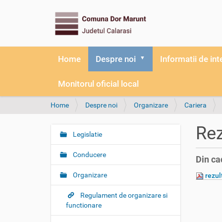
Home
Despre noi
Informatii de int
Monitorul oficial local
Y
Home
Despre noi
Organizare
Cariera
o
u
Rez
a
Legislatie
N
r
a
e
Conducere
Din ca
v
h
i
e
Organizare
rezult
r
g
e
Regulament de organizare si
a
:
functionare
t