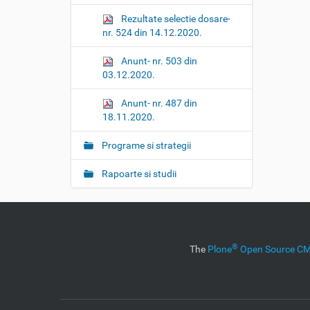
Rezultate selectie dosare-
nr. 524 din 14.12.2020.
Anunt- nr. 503 din
03.12.2020.
Anunt- nr. 487 din
18.11.2020.
Programe si strategii
Rapoarte si studii
®
The
Plone
Open Source 