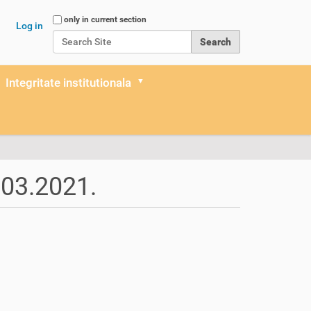
Search Site
only in current section
Log in
Advanced Search…
Integritate institutionala
9.03.2021.