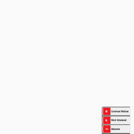
Contrast Ridicat
Mod intunecat
A+
Mareste