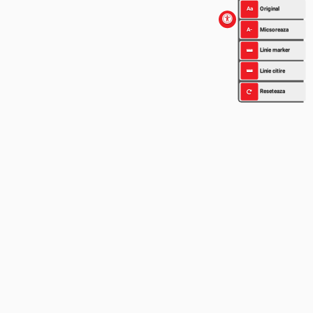
Aa
Original
A-
Micsoreaza
Linie marker
Linie citire
Reseteaza