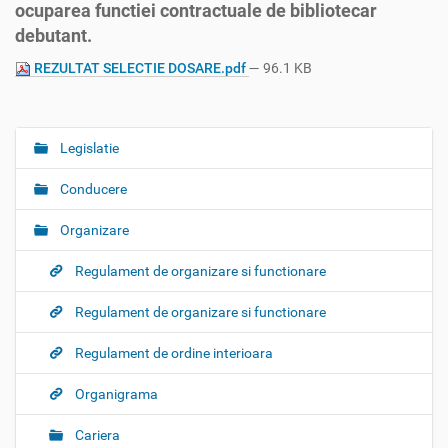
ocuparea functiei contractuale de bibliotecar
debutant.
REZULTAT SELECTIE DOSARE.pdf
— 96.1 KB
Legislatie
N
a
Conducere
v
i
Organizare
g
Regulament de organizare si functionare
a
t
Regulament de organizare si functionare
i
o
Regulament de ordine interioara
n
Organigrama
Cariera